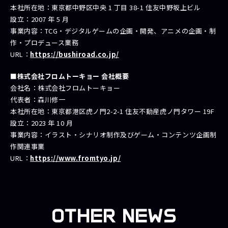
本社所在地：東京都中野区中央 1 丁目 38-1 住友中野坂上ビル
設立：2007 年 5 月
事業内容：TCG・デジタルゲームの企画・開発、アニメの企画・制
作・プロデュース業務
URL：
https://bushiroad.co.jp/
■株式会社フロムトーキョー 会社概要
会社名：株式会社フロムトーキョー
代表者：森川修一
本社所在地：
東京都港区虎ノ門2-2-1 住友不動産虎ノ門タワー 19F
設立：2023 年 10 月
事業内容：イラスト・シナリオ制作及びゲーム・コンテンツ企画制
作関連事業
URL：
https://www.fromtyo.jp/
OTHER NEWS