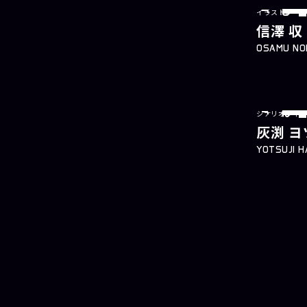
イラストレータ
lustrator
信澤 収
OSAMU NO
シナリオライタ
ter
灰渕 ヨ
YOTSUJI H