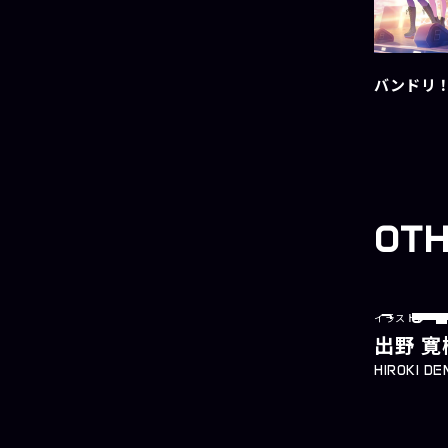
バンドリ
OT
イラストレータ
lustrator
出野 寛
HIROKI DE