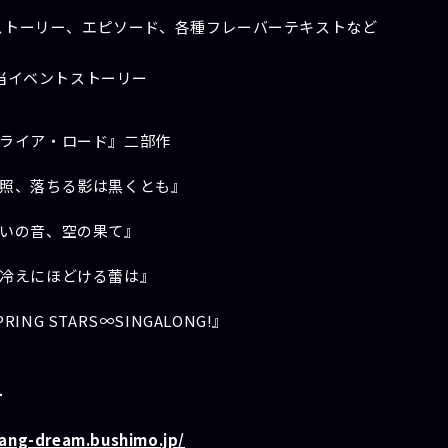
ストーリー、エピソード、各種フレーバーテキストなど
当イベントストーリー
ライア・ロード』二部作
照、落ちる影は黒くとも』
いの音、空の果て』
冷えにほどける蕾は』
RING STARS∞SINGALONG!』
L
bang-dream.bushimo.jp/