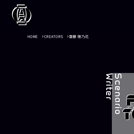
HOME
CREATORS
齋藤 穂乃花
r
S
c
e
n
a
r
i
o
W
r
i
t
e