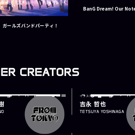
BanG Dream! Our Not
！ ガールズバンドパーティ！
HER
CREATORS
ー
イラストレーター
I
l
lustrator
樹
吉永 哲也
NO
TETSUYA YOSHINAGA