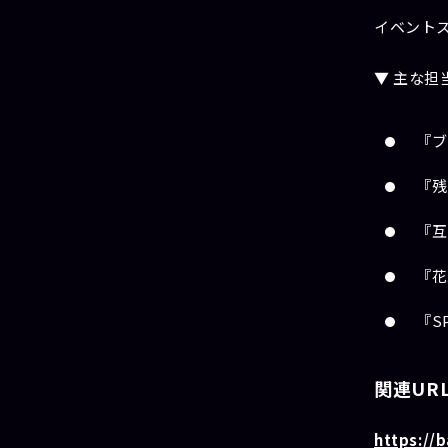
イベント
▼ 主な担
『ブ
『残
『互
『花
『SP
関連UR
https://