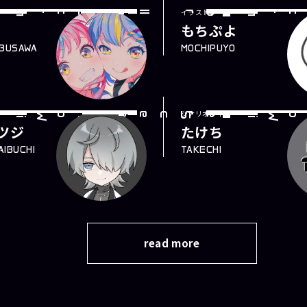
ー
イラストレーター
I
l
lustrator
もちぷよ
BUSAWA
MOCHIPUYO
ー
シナリオライター
Scenar
i
o
Wr
i
ter
ツジ
たけち
AIBUCHI
TAKECHI
read more